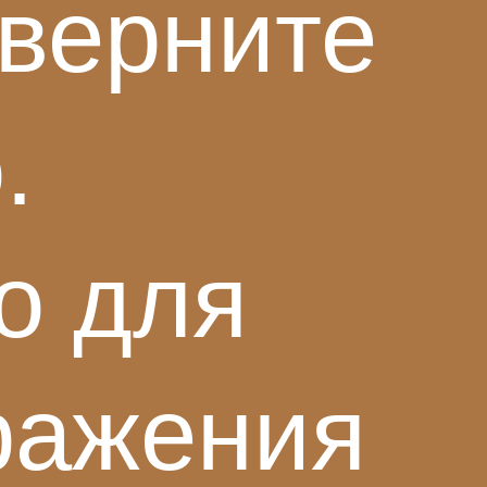
верните
.
о для
ражения