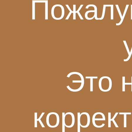
Пожалу
Локация
Галерея
Динамика 
Архитектура
Команда п
Благоустройство
Новости
Это 
Технологии
Брокерид
Паркинг
коррек
Способы покупки
Контакты
Выбрать 