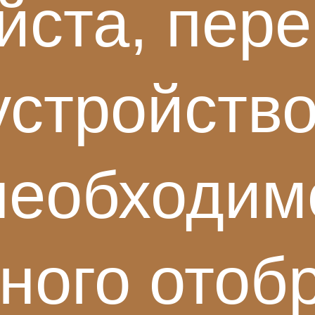
йста, пере
устройство
строительства
роекта
необходим
ж
тного отоб
помещение